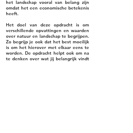
het landschap vooral van belang zijn
omdat het een economische betekenis
heeft.
Het doel van deze opdracht is om
verschillende opvattingen en waarden
over natuur en landschap te begrijpen.
Zo begrijp je ook dat het best moeilijk
is om het hierover met elkaar eens te
worden. De opdracht helpt ook om na
te denken over wat jij belangrijk vindt
als het gaat om natuur en landschap.
Bekijk de video
Opvattingen over
Duurzame Landschappen
.
Download de
Leerlingenhandleiding
en
de
Analyse-Matrix
.
Docenten kunnen de
presentatie
Ethiek over Natuur & Landschappen
downloaden voor gebruik in de les.
Lesmateriaal is ontwikkeld door Tore
van der Leij